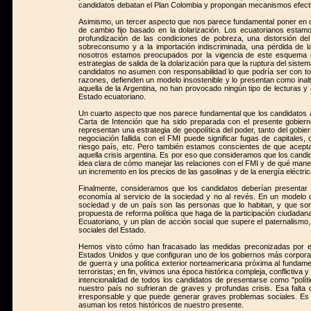
candidatos debatan el Plan Colombia y propongan mecanismos efectiv
Asimismo, un tercer aspecto que nos parece fundamental poner en di
de cambio fijo basado en la dolarización. Los ecuatorianos estam
profundización de las condiciones de pobreza, una distorsión del
sobreconsumo y a la importación indiscriminada, una pérdida de l
nosotros estamos preocupados por la vigencia de este esquema mo
estrategias de salida de la dolarización para que la ruptura del sist
candidatos no asumen con responsabilidad lo que podría ser con to
razones, defienden un modelo insostenible y lo presentan como inalte
aquella de la Argentina, no han provocado ningún tipo de lecturas y 
Estado ecuatoriano.
Un cuarto aspecto que nos parece fundamental que los candidatos a P
Carta de Intención que ha sido preparada con el presente gobier
representan una estrategia de geopolítica del poder, tanto del gobi
negociación fallida con el FMI puede significar fugas de capitales, 
riesgo país, etc. Pero también estamos conscientes de que aceptar 
aquella crisis argentina. Es por eso que consideramos que los candid
idea clara de cómo manejar las relaciones con el FMI y de qué manera
un incremento en los precios de las gasolinas y de la energía eléctrica
Finalmente, consideramos que los candidatos deberían presenta
economía al servicio de la sociedad y no al revés. En un modelo 
sociedad y de un país son las personas que lo habitan, y que son 
propuesta de reforma política que haga de la participación ciudadana
Ecuatoriano, y un plan de acción social que supere el paternalismo, 
sociales del Estado.
Hemos visto cómo han fracasado las medidas preconizadas por e
Estados Unidos y que configuran uno de los gobiernos más corpora
de guerra y una política exterior norteamericana próxima al fundame
terroristas; en fin, vivimos una época histórica compleja, conflicti
intencionalidad de todos los candidatos de presentarse como "polí
nuestro país no sufrieran de graves y profundas crisis. Esa falt
irresponsable y que puede generar graves problemas sociales. Es 
asuman los retos históricos de nuestro presente.