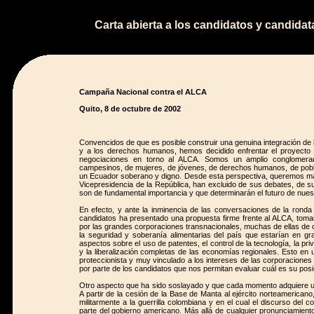
Carta abierta a los candidatos y candidat
Campaña Nacional contra el ALCA
Quito, 8 de octubre de 2002
Convencidos de que es posible construir una genuina integración de 
y a los derechos humanos, hemos decidido enfrentar el proyecto 
negociaciones en torno al ALCA. Somos un amplio conglomerado
campesinos, de mujeres, de jóvenes, de derechos humanos, de pobla
un Ecuador soberano y digno. Desde esta perspectiva, queremos man
Vicepresidencia de la República, han excluido de sus debates, de su
son de fundamental importancia y que determinarán el futuro de nues
En efecto, y ante la inminencia de las conversaciones de la ronda
candidatos ha presentado una propuesta firme frente al ALCA, tom
por las grandes corporaciones transnacionales, muchas de ellas de
la seguridad y soberanía alimentarias del país que estarían en gr
aspectos sobre el uso de patentes, el control de la tecnología, la pr
y la liberalización completas de las economías regionales. Esto en
proteccionista y muy vinculado a los intereses de las corporaciones
por parte de los candidatos que nos permitan evaluar cuál es su posi
Otro aspecto que ha sido soslayado y que cada momento adquiere una 
A partir de la cesión de la Base de Manta al ejército norteamericano
militarmente a la guerrilla colombiana y en el cual el discurso del 
parte del gobierno americano. Más allá de cualquier pronunciamiento