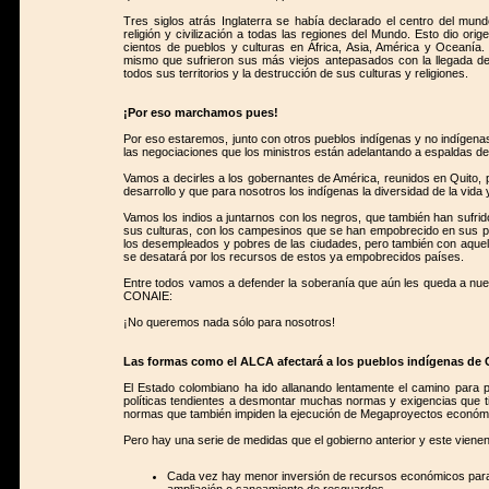
Tres siglos atrás Inglaterra se había declarado el centro del mun
religión y civilización a todas las regiones del Mundo. Esto dio ori
cientos de pueblos y culturas en África, Asia, América y Oceanía
mismo que sufrieron sus más viejos antepasados con la llegada d
todos sus territorios y la destrucción de sus culturas y religiones.
¡Por eso marchamos pues!
Por eso estaremos, junto con otros pueblos indígenas y no indígena
las negociaciones que los ministros están adelantando a espaldas d
Vamos a decirles a los gobernantes de América, reunidos en Quito,
desarrollo y que para nosotros los indígenas la diversidad de la vida 
Vamos los indios a juntarnos con los negros, que también han sufrid
sus culturas, con los campesinos que se han empobrecido en sus par
los desempleados y pobres de las ciudades, pero también con aquell
se desatará por los recursos de estos ya empobrecidos países.
Entre todos vamos a defender la soberanía que aún les queda a nu
CONAIE:
¡No queremos nada sólo para nosotros!
Las formas como el ALCA afectará a los pueblos indígenas de 
El Estado colombiano ha ido allanando lentamente el camino para
políticas tendientes a desmontar muchas normas y exigencias que tie
normas que también impiden la ejecución de Megaproyectos económicos
Pero hay una serie de medidas que el gobierno anterior y este viene
Cada vez hay menor inversión de recursos económicos para p
ampliación o saneamiento de resguardos.