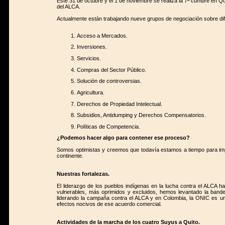
Este 31 de octubre y el 1 de noviembre se realiza la 7ª cumbre en Qui
del ALCA.
Actualmente están trabajando nueve grupos de negociación sobre di
Acceso a Mercados.
Inversiones.
Servicios.
Compras del Sector Público.
Solución de controversias.
Agricultura.
Derechos de Propiedad Intelectual.
Subsidios, Antidumping y Derechos Compensatorios.
Políticas de Competencia.
¿Podemos hacer algo para contener ese proceso?
Somos optimistas y creemos que todavía estamos a tiempo para imp
continente.
Nuestras fortalezas.
El liderazgo de los pueblos indígenas en la lucha contra el ALCA 
vulnerables, más oprimidos y excluidos, hemos levantado la band
liderando la campaña contra el ALCA y en Colombia, la ONIC es un
efectos nocivos de ese acuerdo comercial.
Actividades de la marcha de los cuatro Suyus a Quito.