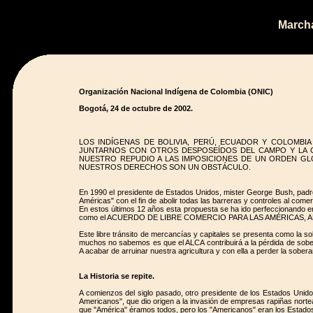
Marcha
Organización Nacional Indígena de Colombia (ONIC)
Bogotá, 24 de octubre de 2002.
LOS INDÍGENAS DE BOLIVIA, PERÚ, ECUADOR Y COLOMBI
JUNTARNOS CON OTROS DESPOSEÍDOS DEL CAMPO Y LA C
NUESTRO REPUDIO A LAS IMPOSICIONES DE UN ORDEN G
NUESTROS DERECHOS SON UN OBSTÁCULO.
En 1990 el presidente de Estados Unidos, mister George Bush, padre
Américas" con el fin de abolir todas las barreras y controles al come
En estos últimos 12 años esta propuesta se ha ido perfeccionando e
como el ACUERDO DE LIBRE COMERCIO PARA LAS AMÉRICAS, A
Este libre tránsito de mercancías y capitales se presenta como la sol
muchos no sabemos es que el ALCA contribuirá a la pérdida de sober
A acabar de arruinar nuestra agricultura y con ella a perder la sobera
La Historia se repite.
A comienzos del siglo pasado, otro presidente de los Estados Unid
Americanos", que dio origen a la invasión de empresas rapiñas norte
que "América" éramos todos, pero los "Americanos" eran los Estad