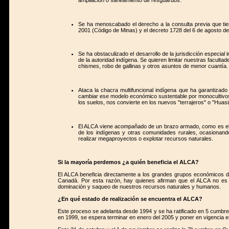
Se ha menoscabado el derecho a la consulta previa que tie
2001 (Código de Minas) y el decreto 1728 del 6 de agosto de 
Se ha obstaculizado el desarrollo de la jurisdicción especial i
de la autoridad indígena. Se quieren limitar nuestras faculta
chismes, robo de gallinas y otros asuntos de menor cuantía.
Ataca la chacra multifuncional indígena que ha garantizad
cambiar ese modelo económico sustentable por monocultivos
los suelos, nos convierte en los nuevos "terrajeros" o "Huas
El ALCA viene acompañado de un brazo armado, como es el 
de los indígenas y otras comunidades rurales, ocasionando 
realizar megaproyectos o explotar recursos naturales.
Si la mayoría perdemos ¿a quién beneficia el ALCA?
El ALCA beneficia directamente a los grandes grupos económicos d
Canadá. Por esta razón, hay quienes afirman que el ALCA no es 
dominación y saqueo de nuestros recursos naturales y humanos.
¿En qué estado de realización se encuentra el ALCA?
Este proceso se adelanta desde 1994 y se ha ratificado en 5 cumb
en 1999, se espera terminar en enero del 2005 y poner en vigencia e