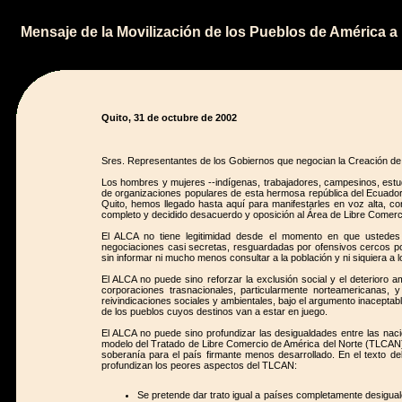
Mensaje de la Movilización de los Pueblos de América 
Quito, 31 de octubre de 2002
Sres. Representantes de los Gobiernos que negocian la Creación de
Los hombres y mujeres --indígenas, trabajadores, campesinos, estud
de organizaciones populares de esta hermosa república del Ecuador
Quito, hemos llegado hasta aquí para manifestarles en voz alta, co
completo y decidido desacuerdo y oposición al Área de Libre Comer
El ALCA no tiene legitimidad desde el momento en que ustedes
negociaciones casi secretas, resguardadas por ofensivos cercos pol
sin informar ni mucho menos consultar a la población y ni siquiera a
El ALCA no puede sino reforzar la exclusión social y el deterioro
corporaciones trasnacionales, particularmente norteamericanas, y
reivindicaciones sociales y ambientales, bajo el argumento inacepta
de los pueblos cuyos destinos van a estar en juego.
El ALCA no puede sino profundizar las desigualdades entre las naci
modelo del Tratado de Libre Comercio de América del Norte (TLCAN),
soberanía para el país firmante menos desarrollado. En el texto d
profundizan los peores aspectos del TLCAN:
Se pretende dar trato igual a países completamente desigual