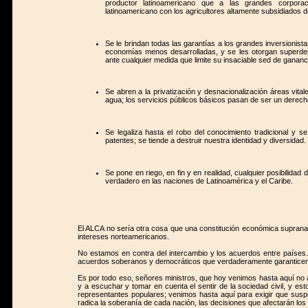
productor latinoamericano que a las grandes corporac
latinoamericano con los agricultores altamente subsidiados d
Se le brindan todas las garantías a los grandes inversionista
economías menos desarrolladas, y se les otorgan superde
ante cualquier medida que limite su insaciable sed de gananc
Se abren a la privatización y desnacionalización áreas vital
agua; los servicios públicos básicos pasan de ser un derech
Se legaliza hasta el robo del conocimiento tradicional y 
patentes; se tiende a destruir nuestra identidad y diversidad.
Se pone en riego, en fin y en realidad, cualquier posibilida
verdadero en las naciones de Latinoamérica y el Caribe.
El ALCA no sería otra cosa que una constitución económica suprana
intereses norteamericanos.
No estamos en contra del intercambio y los acuerdos entre países
acuerdos soberanos y democráticos que verdaderamente garanticen un
Es por todo eso, señores ministros, que hoy venimos hasta aquí no a
y a escuchar y tomar en cuenta el sentir de la sociedad civil, y es
representantes populares; venimos hasta aquí para exigir que susp
radica la soberanía de cada nación, las decisiones que afectarán los