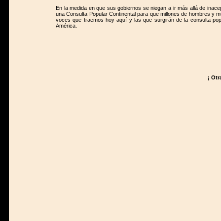
En la medida en que sus gobiernos se niegan a ir más allá de inac
una Consulta Popular Continental para que millones de hombres y mu
voces que traemos hoy aquí y las que surgirán de la consulta pop
América.
¡ Otr