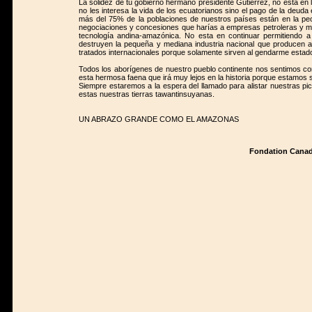
La solidez de tu gobierno hermano presidente Gutierrez, no esta en 
no les interesa la vida de los ecuatorianos sino el pago de la deu
más del 75% de la poblaciones de nuestros países están en la peo
negociaciones y concesiones que harías a empresas petroleras y mi
tecnología andina-amazónica. No esta en continuar permitiendo a
destruyen la pequeña y mediana industria nacional que producen a
tratados internacionales porque solamente sirven al gendarme esta
Todos los aborígenes de nuestro pueblo continente nos sentimos c
esta hermosa faena que irá muy lejos en la historia porque estamos 
Siempre estaremos a la espera del llamado para alistar nuestras pi
estas nuestras tierras tawantinsuyanas.
UN ABRAZO GRANDE COMO EL AMAZONAS
Fondation Canadi