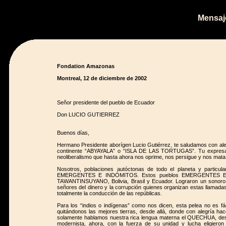
Mensaje
Fondation Amazonas
Montreal, 12 de diciembre de 2002
Señor presidente del pueblo de Ecuador
Don LUCIO GUTIERREZ
Buenos días,
Hermano Presidente aborígen Lucio Gutiérrez, te saludamos con ale
continente “ABYAYALA” o “ISLA DE LAS TORTUGAS”. Tu expresas nu
neoliberalismo que hasta ahora nos oprime, nos persigue y nos mata
Nosotros, poblaciones autóctonas de todo el planeta y particula
EMERGENTES E INDÓMITOS. Estos pueblos EMERGENTES E INDÓ
TAWANTINSUYANO, Bolivia, Brasil y Ecuador. Lograron un sonoro t
señores del dinero y la corrupción quienes organizan estas llamadas
totalmente la conducción de las repúblicas.
Para los “indios o indígenas” como nos dicen, esta pelea no es f
quitándonos las mejores tierras, desde allá, donde con alegría h
solamente hablamos nuestra rica lengua materna el QUECHUA, desd
modernista, ahora, con la fuerza de su unidad y lucha eligiero