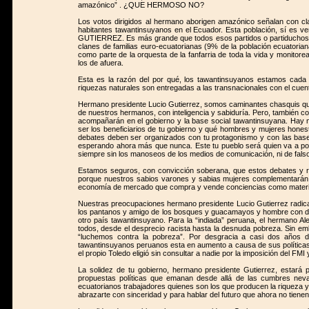
amazónico” . ¿QUE HERMOSO NO?
Los votos dirigidos al hermano aborigen amazónico señalan con cl
habitantes tawantinsuyanos en el Ecuador. Esta población, 
GUTIERREZ. Es más grande que todos esos partidos o partiduchos ju
clanes de familias euro-ecuatorianas (9% de la población ecuatorian
como parte de la orquesta de la fanfarria de toda la vida y monitore
los de afuera.
Esta es la razón del por qué, los tawantinsuyanos estamos cada 
riquezas naturales son entregadas a las transnacionales con el cuento
Hermano presidente Lucio Gutierrez, somos caminantes chasquis qu
de nuestros hermanos, con inteligencia y sabiduría. Pero, también c
acompañarán en el gobierno y la base social tawantinsuyana. Hay n
ser los beneficiarios de tu gobierno y qué hombres y mujeres hones
debates deben ser organizados con tu protagonismo y con las base
esperando ahora más que nunca. Este tu pueblo será quien va a po
siempre sin los manoseos de los medios de comunicación, ni de fal
Estamos seguros, con convicción soberana, que estos debates y r
porque nuestros sabios varones y sabias mujeres complementarán tu 
economía de mercado que compra y vende conciencias como materi
Nuestras preocupaciones hermano presidente Lucio Gutierrez radi
los pantanos y amigo de los bosques y guacamayos y hombre con di
otro país tawantinsuyano. Para la “indiada” peruana, el hermano A
todos, desde el desprecio racista hasta la desnuda pobreza. Sin emba
“luchemos contra la pobreza”. Por desgracia a casi dos años d
tawantinsuyanos peruanos esta en aumento a causa de sus políticas
el propio Toledo eligió sin consultar a nadie por la imposición del FMI
La solidez de tu gobierno, hermano presidente Gutierrez, estará 
propuestas políticas que emanan desde allá de las cumbres nevada
ecuatorianos trabajadores quienes son los que producen la riqueza y 
abrazarte con sinceridad y para hablar del futuro que ahora no tienen