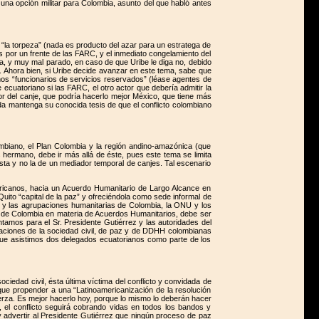
 una opción militar para Colombia, asunto del que habló antes
e “la torpeza” (nada es producto del azar para un estratega de
s por un frente de las FARC, y el inmediato congelamiento del
a, y muy mal parado, en caso de que Uribe le diga no, debido
. Ahora bien, si Uribe decide avanzar en este tema, sabe que
años “funcionarios de servicios reservados” (léase agentes de
 ecuatoriano si las FARC, el otro actor que debería admitir la
r del canje, que podría hacerlo mejor México, que tiene más
da mantenga su conocida tesis de que el conflicto colombiano
lombiano, el Plan Colombia y la región andino-amazónica (que
s hermano, debe ir más allá de éste, pues este tema se limita
sta y no la de un mediador temporal de canjes. Tal escenario
mericanos, hacia un Acuerdo Humanitario de Largo Alcance en
Quito “capital de la paz” y ofreciéndola como sede informal de
 y las agrupaciones humanitarias de Colombia, la ONU y los
H de Colombia en materia de Acuerdos Humanitarios, debe ser
ntamos para el Sr. Presidente Gutiérrez y las autoridades del
zaciones de la sociedad civil, de paz y de DDHH colombianas
l que asistimos dos delegados ecuatorianos como parte de los
ciedad civil, ésta última víctima del conflicto y convidada de
que propender a una “Latinoamericanización de la resolución
 fuerza. Es mejor hacerlo hoy, porque lo mismo lo deberán hacer
 el conflicto seguirá cobrando vidas en todos los bandos y
y advertir al Presidente Gutiérrez que ningún proceso de paz