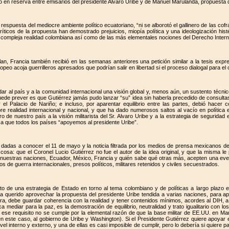
ado en reserva entre emisarios del presidente Alvaro Uribe y de Manuel Marulanda, propuesta
respuesta del mediocre ambiente político ecuatoriano, “ni se alborotó el gallinero de las cof
íticos de la propuesta han demostrado prejuicios, miopía política y una ideologización his
 compleja realidad colombiana así como de las más elementales nociones del Derecho Intern
llan, Francia también recibió en las semanas anteriores una petición similar a la tesis e
ropeo acoja guerrilleros apresados que podrían salir en libertad si el proceso dialogal para 
dar al país y a la comunidad internacional una visión global y, menos aún, un sustento técni
puede prever es que Gutiérrez jamás pudo lanzar “su” idea sin haberla precedido de consultas a
el Palacio de Nariño; e incluso, por aparentar equilibrio entre las partes, debió hacer
 realidad internacional y nacional, y que ha dado numerosos saltos al vacío en política ex
e nuestro país a la visión militarista del Sr. Alvaro Uribe y a la estrategia de segurida
 a que todos los países “apoyemos al presidente Uribe”.
dadas a conocer el 11 de mayo y la noticia filtrada por los medios de prensa mexicanos de
 cosa: que el Coronel Lucio Gutiérrez no fue el autor de la idea original, y que la misma le 
 nuestras naciones, Ecuador, México, Francia y quién sabe qué otras más, acepten una event
os de guerra internacionales, presos políticos, militares retenidos y civiles secuestrados.
to de una estrategia de Estado en torno al tema colombiano y de políticas a largo plazo e
 querido aprovechar la propuesta del presidente Uribe tendida a varias naciones, para apa
ra, debe guardar coherencia con la realidad y tener contenidos mínimos, acordes al DIH, 
 mediar para la paz, es la demostración de equilibrio, neutralidad y trato igualitario con lo
ese requisito no se cumple por la elemental razón de que la base militar de EE.UU. en Man
n este caso, al gobierno de Uribe y Washington). Si el Presidente Gutiérrez quiere apoyar
l interno y externo, y una de ellas es casi imposible de cumplir, pero lo debería si quiere pa