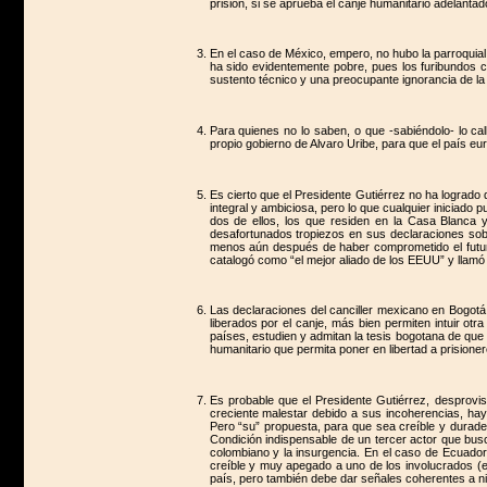
prisión, si se aprueba el canje humanitario adelant
En el caso de México, empero, no hubo la parroquial 
ha sido evidentemente pobre, pues los furibundos cr
sustento técnico y una preocupante ignorancia de la
Para quienes no lo saben, o que -sabiéndolo- lo ca
propio gobierno de Alvaro Uribe, para que el país eu
Es cierto que el Presidente Gutiérrez no ha logrado 
integral y ambiciosa, pero lo que cualquier iniciado 
dos de ellos, los que residen en la Casa Blanca y 
desafortunados tropiezos en sus declaraciones sobre
menos aún después de haber comprometido el futuro d
catalogó como “el mejor aliado de los EEUU” y llamó
Las declaraciones del canciller mexicano en Bogotá 
liberados por el canje, más bien permiten intuir otra
países, estudien y admitan la tesis bogotana de que
humanitario que permita poner en libertad a prisioner
Es probable que el Presidente Gutiérrez, desprovis
creciente malestar debido a sus incoherencias, haya
Pero “su” propuesta, para que sea creíble y durade
Condición indispensable de un tercer actor que busca
colombiano y la insurgencia. En el caso de Ecuador 
creíble y muy apegado a uno de los involucrados (e
país, pero también debe dar señales coherentes a nive