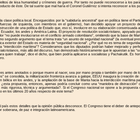
elitos de lesa humanidad y crímenes de guerra. Por tanto no puede reconocerse a los param
ducto de éste. De tal suerte que mal haría el Coronel Gutiérrez si intenta reconocer a los pa
 clase política local. Enceguecidos por la “sabiduría ancestral” que en política tiene el Part
s fuerzas de izquierda, con miembros en el gobierno), han decidido apoyar un proyecto de
nstrucción de una política de Estado que, eso sí, involucre en su elaboración consensuada a l
Ecuador, los andes y América Latina. El proyecto de resolución socialcristiano, apoyado por 
dor “no puede involucrarse en el conflicto armado colombiano”, omitiendo que la base de Mant
 segundo argumento que el tema trata “un asunto de seguridad nacional” (la eventual prese
tica exterior del Estado es materia de “seguridad nacional”. ¿Por qué no es tema de seguri
da “interdicción marítima”? Consideramos que los diputados podrían haber mejorado y perfe
alcristianos, más allá del discurso, han demostrado históricamente que le apuestan a las “sol
ara quien trabaja”, dice el dicho, que bien podría aplicarse a socialistas y Pachakutik. Es
ero.
res antes anotados o porque muere al nacer, sea por mano propia o también por mano de los
es” se consolida, la militarización fronteriza avanza a galope, EEUU inaugura la creación d
ación bélica en los andes, y la ampliación de la base de Manta hacia la interdicción marítima 
s, ¿esta propuesta, entonces, apenas podría concluir como una “maniobra de distracción” q
 más rigurosa, técnica y argumentada?. Si el Congreso nacional se opone a la propuesta d
eno en los últimos 20 años respecto de este tema?
l país estos detalles que la opinión pública desconoce. El Congreso tiene el deber de antepone
ior soberana, de paz e integración latinoamericana.