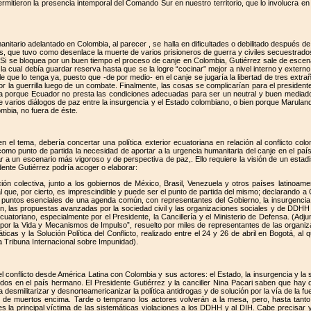
rmitieron la presencia intemporal del Comando Sur en nuestro territorio, que lo involucra en
anitario adelantado en Colombia, al parecer , se halla en dificultades o debilitado después d
as, que tuvo como desenlace la muerte de varios prisioneros de guerra y civiles secuestrado
. Si se bloquea por un buen tiempo el proceso de canje en Colombia, Gutiérrez sale de escen
 cual debía guardar reserva hasta que se la logre “cocinar” mejor a nivel interno y externo
e que lo tenga ya, puesto que -de por medio- en el canje se jugaría la libertad de tres extr
or la guerrilla luego de un combate. Finalmente, las cosas se complicarían para el presidente
a porque Ecuador no presta las condiciones adecuadas para ser un neutral y buen mediado
e varios diálogos de paz entre la insurgencia y el Estado colombiano, o bien porque Marulan
ombia, no fuera de éste.
 el tema, debería concertar una política exterior ecuatoriana en relación al conflicto co
 como punto de partida la necesidad de aportar a la urgencia humanitaria del canje en el paí
 a un escenario más vigoroso y de perspectiva de paz,. Ello requiere la visión de un estadi
dente Gutiérrez podría acoger o elaborar:
ción colectiva, junto a los gobiernos de México, Brasil, Venezuela y otros países latinoa
 que, por cierto, es imprescindible y puede ser el punto de partida del mismo; declarando a 
s puntos esenciales de una agenda común, con representantes del Gobierno, la insurgencia
ón, las propuestas avanzadas por la sociedad civil y las organizaciones sociales y de DDH
uatoriano, especialmente por el Presidente, la Cancillería y el Ministerio de Defensa. (Adju
or la Vida y Mecanismos de Impulso”, resuelto por miles de representantes de las organi
as y la Solución Política del Conflicto, realizado entre el 24 y 26 de abril en Bogotá, a
a Tribuna Internacional sobre Impunidad).
 conflicto desde América Latina con Colombia y sus actores: el Estado, la insurgencia y la so
idos en el país hermano. El Presidente Gutiérrez y la canciller Nina Pacari saben que hay 
ta desmilitarizar y desnorteamericanizar la política antidrogas y de solución por la vía de la
 de muertos encima. Tarde o temprano los actores volverán a la mesa, pero, hasta tanto,
es la principal víctima de las sistemáticas violaciones a los DDHH y al DIH. Cabe precisar 