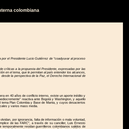
interna colombiana
por el Presidente Lucio Gutiérrez de “coadyuvar al proceso
 críticas a la propuesta del Presidente, expresadas por las
n en el tema, que le permitan al país entender los alcances,
, desde la perspectiva de la Paz, el Derecho Internacional de
era en 40 años de conflicto interno, existe un aporte inédito y
“mediocremente” reactiva ante Bogotá y Washington, y aquello
el tema Plan Colombia y Base de Manta, y cuyos desaciertos
ocales y varios mass media.
lvidan, por ignorancia, falta de información o mala voluntad,
plice de las FARC”, a través de su canciller, Luis Ernesto
e temporalmente residan guerrilleros colombianos salidos de