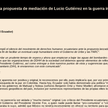
la propuesta de mediación de Lucio Gutiérrez en la guerra 
 Ecuador)
 el silencio del movimiento de derechos humanos ecuatoriano ante la propuesta lanzada 
 a fin de facilitar un eventual canje humanitario entre el Gobierno de Uribe y las FARC”.
rdar un prudente tiempo de espera y ahora que empiezan a bajar las aguas del bombardeo de
s que las organizaciones de DDHH de la sociedad civil debemos aportar elementos de reflexió
l Presidente Gutiérrez, así como entregar a éste nuestros puntos de vista y sugerencias que
itario (DIH), le enviaremos con este comunicado”.
:
z aparenta ser positiva y original, le reconocemos por ello, pues implicaría que, por vez prim
da búsqueda de la paz en Colombia. Hasta hoy, Ecuador solo había demostrado una política 
 de los gobiernos de Mahuad y Noboa (señores Benjamín Ortiz y Heinz Moeller) afrontaron 
reses geopolíticos del país, inclusive por numerosos representantes de las propias elites l
o parecería ser aislada y “mucho menos” original. Los críticos del Presidente ecuatoriano o
l Gobierno del Presidente Vicente Fox, a quien nadie puede llamar “pro-comunista” o “cóm
aba lo suyo, admitió que México no tendría inconveniente en ofrecer su territorio para qu