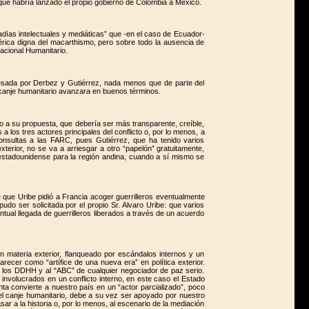
 que habría lanzado el propio gobierno de Colombia a México.
radías intelectuales y mediáticas” que -en el caso de Ecuador-
térica digna del macarthismo, pero sobre todo la ausencia de
acional Humanitario.
xpresada por Derbez y Gutiérrez, nada menos que de parte del
el canje humanitario avanzara en buenos términos.
co a su propuesta, que debería ser más transparente, creíble,
 los tres actores principales del conflicto o, por lo menos, a
 consultas a las FARC, pues Gutiérrez, que ha tenido varios
terior, no se va a arriesgar a otro “papelón” gratuitamente,
d estadounidense para la región andina, cuando a sí mismo se
 que Uribe pidió a Francia acoger guerrilleros eventualmente
pudo ser solicitada por el propio Sr. Alvaro Uribe: que varios
ual llegada de guerrilleros liberados a través de un acuerdo
n materia exterior, flanqueado por escándalos internos y un
recer como “artífice de una nueva era” en política exterior.
a los DDHH y al “ABC” de cualquier negociador de paz serio.
s involucrados en un conflicto interno, en este caso el Estado
ta convierte a nuestro país en un “actor parcializado”, poco
 el canje humanitario, debe a su vez ser apoyado por nuestro
sar a la historia o, por lo menos, al escenario de la mediación