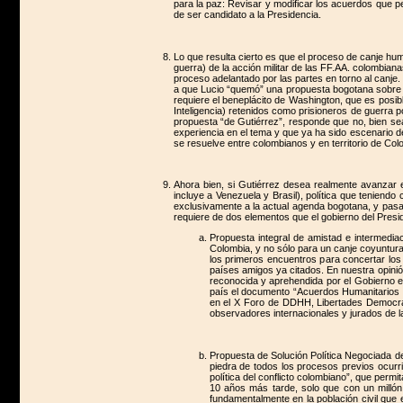
para la paz: Revisar y modificar los acuerdos que pe
de ser candidato a la Presidencia.
Lo que resulta cierto es que el proceso de canje hum
guerra) de la acción militar de las FF.AA. colombian
proceso adelantado por las partes en torno al canje
a que Lucio “quemó” una propuesta bogotana sobre la
requiere el beneplácito de Washington, que es posibl
Inteligencia) retenidos como prisioneros de guerra p
propuesta “de Gutiérrez”, responde que no, bien se
experiencia en el tema y que ya ha sido escenario d
se resuelve entre colombianos y en territorio de Col
Ahora bien, si Gutiérrez desea realmente avanzar en
incluye a Venezuela y Brasil), política que teniendo
exclusivamente a la actual agenda bogotana, y pasar
requiere de dos elementos que el gobierno del Presi
Propuesta integral de amistad e intermedia
Colombia, y no sólo para un canje coyuntural
los primeros encuentros para concertar lo
países amigos ya citados. En nuestra opini
reconocida y aprehendida por el Gobierno ec
país el documento “Acuerdos Humanitarios p
en el X Foro de DDHH, Libertades Democrátic
observadores internacionales y jurados de l
Propuesta de Solución Política Negociada del
piedra de todos los procesos previos ocurr
política del conflicto colombiano”, que permi
10 años más tarde, solo que con un millón
fundamentalmente en la población civil que 