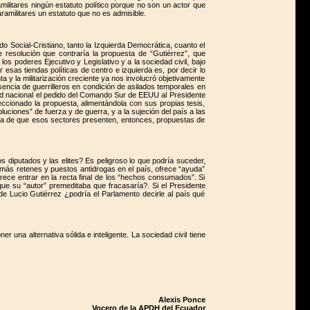
ilitares ningún estatuto político porque no son un actor que
ramilitares un estatuto que no es admisible.
ido Social-Cristiano, tanto la Izquierda Democrática, cuanto el
 resolución que contraría la propuesta de “Gutiérrez”, que
os poderes Ejecutivo y Legislativo y a la sociedad civil, bajo
esas tiendas políticas de centro e izquierda es, por decir lo
a y la militarización creciente ya nos involucró objetivamente
ncia de guerrilleros en condición de asilados temporales en
dad nacional el pedido del Comando Sur de EEUU al Presidente
ccionado la propuesta, alimentándola con sus propias tesis,
uciones” de fuerza y de guerra, y a la sujeción del país a las
 hora de que esos sectores presenten, entonces, propuestas de
 diputados y las elites? Es peligroso lo que podría suceder,
e más retenes y puestos antidrogas en el país, ofrece “ayuda”
parece entrar en la recta final de los “hechos consumados”. Si
ue su “autor” premeditaba que fracasaría?. Si el Presidente
e Lucio Gutiérrez ¿podría el Parlamento decirle al país qué
r una alternativa sólida e inteligente. La sociedad civil tiene
Alexis Ponce
Vocero de la APDH del Ecuador