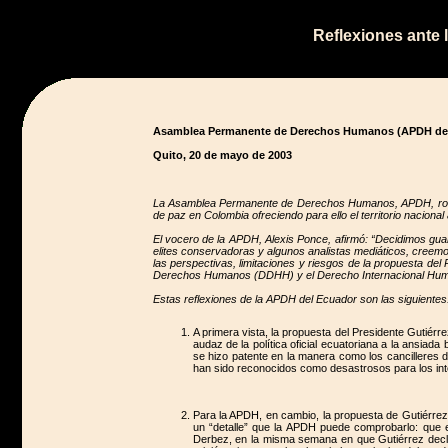
Reflexiones ante 
Asamblea Permanente de Derechos Humanos (APDH del
Quito, 20 de mayo de 2003
La Asamblea Permanente de Derechos Humanos, APDH, rompió
de paz en Colombia ofreciendo para ello el territorio nacional
El vocero de la APDH, Alexis Ponce, afirmó: “Decidimos gua
elites conservadoras y algunos analistas mediáticos, creemo
las perspectivas, limitaciones y riesgos de la propuesta de
Derechos Humanos (DDHH) y el Derecho Internacional Human
Estas reflexiones de la APDH del Ecuador son las siguientes
A primera vista, la propuesta del Presidente Gutiérre
audaz de la política oficial ecuatoriana a la ansia
se hizo patente en la manera como los cancilleres
han sido reconocidos como desastrosos para los inte
Para la APDH, en cambio, la propuesta de Gutiérrez n
un “detalle” que la APDH puede comprobarlo: que e
Derbez, en la misma semana en que Gutiérrez declar