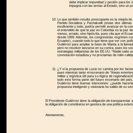
debe implicar impunidad y perdón para los d
impugna con las armas al Estado, sino un pro
Lo que también resulta preocupante es la miopía de la
Partido Socialista y Pachakutik (estas dos última
insuficiente y todo, podría permitir avanzar en la co
el entendido de que la paz en Colombia es la paz de 
menos, errado, sino hipócrita, pues cita que el Ecua
desde 1999. Además, los congresistas esgrimen como
Ecuador), cuando todo lo que tiene que ver con polí
Gutiérrez para ampliar la base de Manta a la llama
pero no resolver lanzarse en su contra, pues los soci
estrategias militaristas de los EE.UU. “Nadie sabe p
connotación estadista y no proclamas de mitin callej
¿Y si la propuesta de Lucio no camina por los facto
pues mientras tanto el escenario de “líneas exterior
militar y logística útil para su lógica de regionaliz
todo esto forma parte del futuro escenario del paí
Gutiérrez tiene buenas intenciones: ¿puede hacerla
propuesta inteligente y visionaria ha salido de su s
El Presidente Gutiérrez tiene la obligación de transparentar a
la obligación de constituirse en gestora de una política exter
Atentamente,