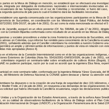
partes en la Mesa de Diálogo en mención, se estableció que se efectuará una investigación
s, integrada por delegados de instituciones nacionales e internacionales involucradas e
o ecuatoriano de las fumigaciones en el sur de Colombia y recomendar, si fuere del caso
e la segunda quincena de julio para lo cual el Gobierno dará las facilidades necesarias.
establecer una agenda consensuada con las organizaciones participantes en la Mesa de Diál
 provincia de Sucumbios, en coordinación con los Ministerios de Salud Pública, del Ambie
72/2001 SSN-DGST, de julio 4 de 2001). Es así como la visita mencionada se efectuó el 5 y 
e de Jaramillo, aseguró en un oficio posterior (Of. No. 596/MA, de julio 17 de 2001), dir
 con la Comisión Bipartita conformada como resultado de un acuerdo en las Mesas de Diálog
sinas y sociales procedimos a visitar la zona fronteriza de la provincia de Sucumbios, entre 
nes aéreas en Colombia, cuyo informe fue remitido para conocimiento de la Cancillería ecu
01), señalando además que el Canciller colombiano ha extendido a nuestro Gobierno una inv
permitirá un amplio y útil intercambio de informaciones y puntos de vista en relación con est
didas más apropiadas.[Anexo 4].
n el informe de la Comisión Interministerial como en el de las organizaciones indígenas, 
laciones Exteriores de Colombia (Nota No. 55416/2001-GM/SOI/SSN, de julio 2 de 2001), sol
 colombiano organizó un seminario-taller sobre erradicación de cultivos ilícitos (Bogotá,
AIE no pudieron participar, razón por la cual se acordó que la ingeniera Elsa Nivia, exper
participó en este seminario-taller, conformada por la ingeniera Melania Yánez Quezada, del Min
eros, del Ministerio de Defensa Nacional; la CONAIE quiere destacar y llamar su atención 
lombiano ha dispuesto o no la creación de una franja de seguridad de diez (10) kilómetros, d
 Heinz Moeller Freile, el 2 de julio de 2002, en respuesta a las demandas de las organizacion
 solicitud que habría efectuado la Cancillería ecuatoriana, según las declaraciones publi
s Unidas y a la Organización de los Estados Americanos, a través de la señora Aase Smedl
e, en su calidad de observadores-facilitadores de la Mesa de Diálogo sobre el Plan Colom
lización Internacional de Drogas (UNDCP) y la Organización Panamericana de la Salud (OPS