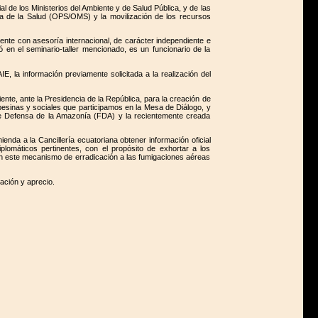
l de los Ministerios del Ambiente y de Salud Pública, y de las
na de la Salud (OPS/OMS) y la movilización de los recursos
nte con asesoría internacional, de carácter independiente e
 en el seminario-taller mencionado, es un funcionario de la
E, la información previamente solicitada a la realización del
ente, ante la Presidencia de la República, para la creación de
pesinas y sociales que participamos en la Mesa de Diálogo, y
de Defensa de la Amazonía (FDA) y la recientemente creada
ienda a la Cancillería ecuatoriana obtener información oficial
plomáticos pertinentes, con el propósito de exhortar a los
ian este mecanismo de erradicación a las fumigaciones aéreas
ación y aprecio.