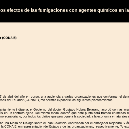
os efectos de las fumigaciones con agentes químicos en l
or (CONAIE)
 de abril del año en curso, una audiencia a varias organizaciones que conforman el deno
enas del Ecuador (CONAIE), me permito exponerle los siguientes planteamientos:
vantamiento indígena, el Gobierno del doctor Gustavo Noboa Bejarano, acordó con las org
 país en un conflicto ajeno. Del mismo modo, acordó que este punto será tratado en mesas de
 ecuatoriano, por todos los daños que provoque a la sociedad, a la economía y naturaleza 
talar una Mesa de Diálogo sobre el Plan Colombia, coordinada por el embajador Alejandro Suá
e la CONAIE, en representación del Estado y de las organizaciones, respectivamente. [Anexo