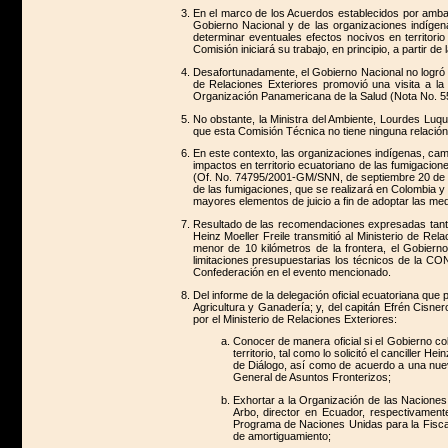
En el marco de los Acuerdos establecidos por ambas 
Gobierno Nacional y de las organizaciones indígena
determinar eventuales efectos nocivos en territori
Comisión iniciará su trabajo, en principio, a partir d
Desafortunadamente, el Gobierno Nacional no logró 
de Relaciones Exteriores promovió una visita a la
Organización Panamericana de la Salud (Nota No. 550
No obstante, la Ministra del Ambiente, Lourdes Luqu
que esta Comisión Técnica no tiene ninguna relación
En este contexto, las organizaciones indígenas, campe
impactos en territorio ecuatoriano de las fumigacio
(Of. No. 74795/2001-GM/SNN, de septiembre 20 de 20
de las fumigaciones, que se realizará en Colombia y 
mayores elementos de juicio a fin de adoptar las me
Resultado de las recomendaciones expresadas tanto e
Heinz Moeller Freile transmitió al Ministerio de Re
menor de 10 kilómetros de la frontera, el Gobierno
limitaciones presupuestarias los técnicos de la CON
Confederación en el evento mencionado.
Del informe de la delegación oficial ecuatoriana que 
Agricultura y Ganadería; y, del capitán Efrén Cisn
por el Ministerio de Relaciones Exteriores:
Conocer de manera oficial si el Gobierno co
territorio, tal como lo solicitó el canciller
de Diálogo, así como de acuerdo a una nueva
General de Asuntos Fronterizos;
Exhortar a la Organización de las Nacione
Arbo, director en Ecuador, respectivament
Programa de Naciones Unidas para la Fisca
de amortiguamiento;