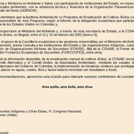
ia y Monitoreo en Ambiente y Salud, con participación de instituciones del Estado, en especia
ciales pertinentes, con la asistencia técnica y financiera de la Organización Panamerica
rollo del Norte (UDENOR);
ombiano que la Auditoria Ambiental de su Programa de Erradicación de Cultivos Ilícitos cue
sponsables de este Programa, según el informe de la delegación ecuatoriana que participó
a de los Estados Unidos en Colombia; y,
proporcione al Ministerio del Ambiente y, a través de esta secretaría de Estado, a la CONAI
s ilícitos, en Bogotá, entre el 13 y 15 de febrero del 2002 [Anexo 5];
l apoyo de la Cancillería ecuatoriana a las gestiones emprendidas por el Ministerio del Ambi
aciones, previa consulta a las instituciones del Estado y las organizaciones indígenas, cam
ción de Organizaciones Kichwas de Sucumbios (FOKISE), filial de la CONAIE, el Frente 
dón Fronterizo Ecuatoriano de Sucumbios (FORCCOFES), entre otras.
n la información disponible, de la erradicación manual de cultivos ilícitos, la CONAIE recom
llo Alternativo y el Comité Andino de Autoridades Ambientales, mediante los canales di
ternativo del Gobierno de Colombia, la implementación de iniciativas similares que privileg
plazos en aguas, suelos, flora y fauna todavía necesitan ser estudiados a fondo.
 recomendaciones, aprovecho esta ocasión para reiterarle nuestros sentimientos de consider
Ama quilla, ama llulla, ama shua
suntos Indígenas y Otras Etnias, H. Congreso Nacional;
ones Unidas;
zonía;