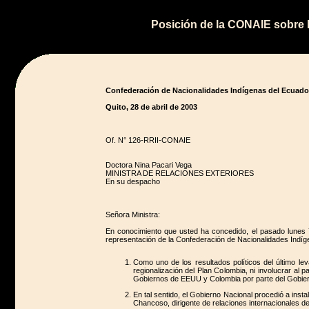
Posición de la CONAIE sobre l
Confederación de Nacionalidades Indígenas del Ecuad
Quito, 28 de abril de 2003
Of. N° 126-RRII-CONAIE
Doctora Nina Pacari Vega
MINISTRA DE RELACIONES EXTERIORES
En su despacho
Señora Ministra:
En conocimiento que usted ha concedido, el pasado lunes 7
representación de la Confederación de Nacionalidades Indíg
Como uno de los resultados políticos del último le
regionalización del Plan Colombia, ni involucrar al
Gobiernos de EEUU y Colombia por parte del Gobierno
En tal sentido, el Gobierno Nacional procedió a ins
Chancoso, dirigente de relaciones internacionales d