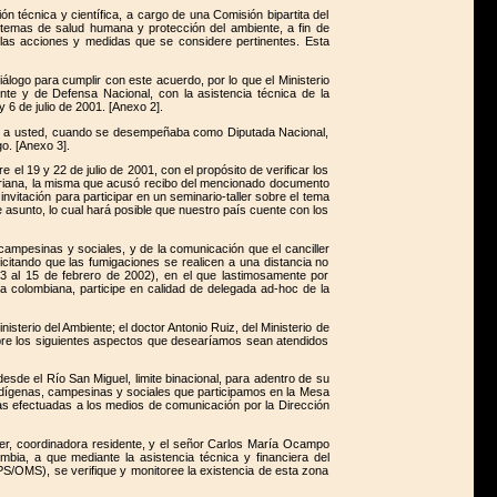
 técnica y científica, a cargo de una Comisión bipartita del
n temas de salud humana y protección del ambiente, a fin de
, las acciones y medidas que se considere pertinentes. Esta
ogo para cumplir con este acuerdo, por lo que el Ministerio
nte y de Defensa Nacional, con la asistencia técnica de la
6 de julio de 2001. [Anexo 2].
igido a usted, cuando se desempeñaba como Diputada Nacional,
o. [Anexo 3].
el 19 y 22 de julio de 2001, con el propósito de verificar los
atoriana, la misma que acusó recibo del mencionado documento
itación para participar en un seminario-taller sobre el tema
e asunto, lo cual hará posible que nuestro país cuente con los
campesinas y sociales, y de la comunicación que el canciller
icitando que las fumigaciones se realicen a una distancia no
 13 al 15 de febrero de 2002), en el que lastimosamente por
ta colombiana, participe en calidad de delegada ad-hoc de la
isterio del Ambiente; el doctor Antonio Ruiz, del Ministerio de
sobre los siguientes aspectos que desearíamos sean atendidos
esde el Río San Miguel, limite binacional, para adentro de su
es indígenas, campesinas y sociales que participamos en la Mesa
cas efectuadas a los medios de comunicación por la Dirección
er, coordinadora residente, y el señor Carlos María Ocampo
bia, a que mediante la asistencia técnica y financiera del
/OMS), se verifique y monitoree la existencia de esta zona