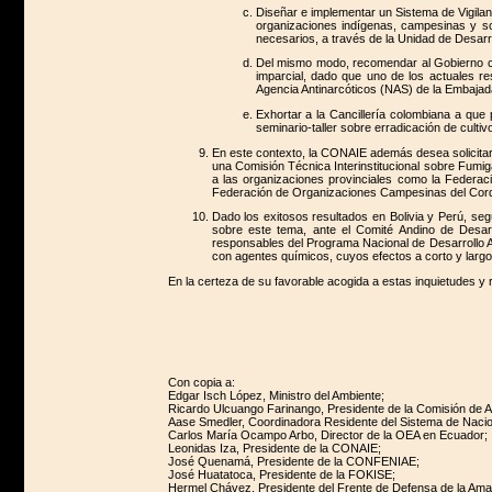
Diseñar e implementar un Sistema de Vigilanc
organizaciones indígenas, campesinas y so
necesarios, a través de la Unidad de Desar
Del mismo modo, recomendar al Gobierno col
imparcial, dado que uno de los actuales re
Agencia Antinarcóticos (NAS) de la Embajad
Exhortar a la Cancillería colombiana a que 
seminario-taller sobre erradicación de cultivo
En este contexto, la CONAIE además desea solicitar e
una Comisión Técnica Interinstitucional sobre Fumig
a las organizaciones provinciales como la Federa
Federación de Organizaciones Campesinas del Cor
Dado los exitosos resultados en Bolivia y Perú, segú
sobre este tema, ante el Comité Andino de Desarro
responsables del Programa Nacional de Desarrollo Al
con agentes químicos, cuyos efectos a corto y largo 
En la certeza de su favorable acogida a estas inquietudes y
Con copia a:
Edgar Isch López, Ministro del Ambiente;
Ricardo Ulcuango Farinango, Presidente de la Comisión de A
Aase Smedler, Coordinadora Residente del Sistema de Naci
Carlos María Ocampo Arbo, Director de la OEA en Ecuador;
Leonidas Iza, Presidente de la CONAIE;
José Quenamá, Presidente de la CONFENIAE;
José Huatatoca, Presidente de la FOKISE;
Hermel Chávez, Presidente del Frente de Defensa de la Ama