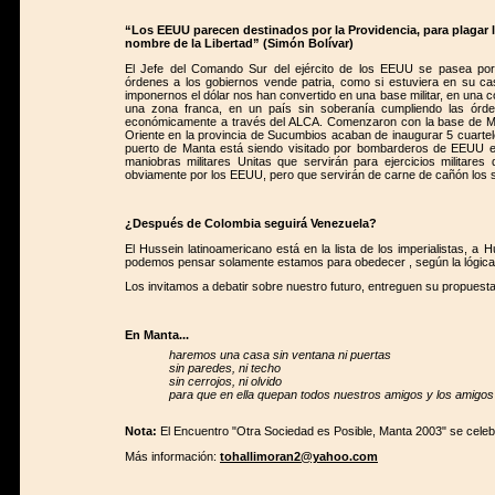
“Los EEUU parecen destinados por la Providencia, para plagar 
nombre de la Libertad” (Simón Bolívar)
El Jefe del Comando Sur del ejército de los EEUU se pasea por 
órdenes a los gobiernos vende patria, como si estuviera en su c
imponernos el dólar nos han convertido en una base militar, en una c
una zona franca, en un país sin soberanía cumpliendo las órden
económicamente a través del ALCA. Comenzaron con la base de Man
Oriente en la provincia de Sucumbios acaban de inaugurar 5 cuarte
puerto de Manta está siendo visitado por bombarderos de EEUU en
maniobras militares Unitas que servirán para ejercicios militares 
obviamente por los EEUU, pero que servirán de carne de cañón los so
¿Después de Colombia seguirá Venezuela?
El Hussein latinoamericano está en la lista de los imperialistas, a
podemos pensar solamente estamos para obedecer , según la lógica 
Los invitamos a debatir sobre nuestro futuro, entreguen su propuesta
En Manta...
haremos una casa sin ventana ni puertas
sin paredes, ni techo
sin cerrojos, ni olvido
para que en ella quepan todos nuestros amigos y los amigo
Nota:
El Encuentro "Otra Sociedad es Posible, Manta 2003" se celebr
Más información:
tohallimoran2@yahoo.com