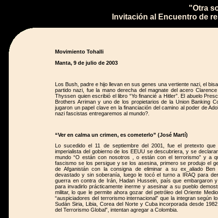
"Otra s
Invitación al Encuentro de re
Movimiento Tohalli
Manta, 9 de julio de 2003
Los Bush, padre e hijo llevan en sus genes una vertiente nazi, el bis
partido nazi, fue la mano derecha del magnate del acero Clarence 
Thyssen quien escribió el libro “Yo financié a Hitler”. El abuelo Pre
Brothers Arriman y uno de los propietarios de la Union Banking 
jugaron un papel clave en la financiación del camino al poder de Ado
nazi fascistas entregaremos al mundo?.
“Ver en calma un crimen, es cometerlo” (José Martí)
Lo sucedido el 11 de septiembre del 2001, fue el pretexto que f
imperialista del gobierno de los EEUU se descubriera, y se declarar
mundo “O están con nosotros , o están con el terrorismo” y a q
fascismo se los persigue y se los asesina, primero se produjo el ge
de Afganistán con la consigna de eliminar a su ex_aliado Be
devastado y sin soberanía, luego le tocó el turno a IRAQ para der
guerra en contra de Irán, Hadan Hussein, país que embargaron y 
para invadirlo prácticamente inerme y asesinar a su pueblo demos
militar, lo que le permite ahora gozar del petróleo del Oriente Medio
“auspiciadores del terrorismo internacional” que la integran según l
Sudán Siria, Libia, Corea del Norte y Cuba incorporada desde 1982
del Terrorismo Global”, intentan agregar a Colombia.