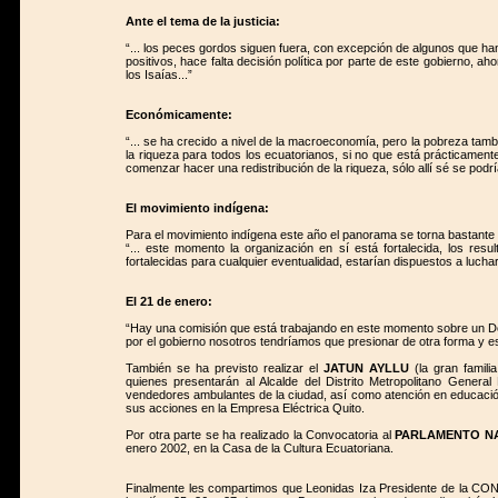
Ante el tema de la justicia:
“... los peces gordos siguen fuera, con excepción de algunos que ha
positivos, hace falta decisión política por parte de este gobierno, a
los Isaías...”
Económicamente:
“... se ha crecido a nivel de la macroeconomía, pero la pobreza tamb
la riqueza para todos los ecuatorianos, si no que está prácticamen
comenzar hacer una redistribución de la riqueza, sólo allí sé se podrí
El movimiento indígena:
Para el movimiento indígena este año el panorama se torna bastante c
“... este momento la organización en sí está fortalecida, los re
fortalecidas para cualquier eventualidad, estarían dispuestos a luchar 
El 21 de enero:
“Hay una comisión que está trabajando en este momento sobre un Do
por el gobierno nosotros tendríamos que presionar de otra forma y e
También se ha previsto realizar el
JATUN AYLLU
(la gran famili
quienes presentarán al Alcalde del Distrito Metropolitano Gener
vendedores ambulantes de la ciudad, así como atención en educación, 
sus acciones en la Empresa Eléctrica Quito.
Por otra parte se ha realizado la Convocatoria al
PARLAMENTO NA
enero 2002, en la Casa de la Cultura Ecuatoriana.
Finalmente les compartimos que Leonidas Iza Presidente de la CONAIE