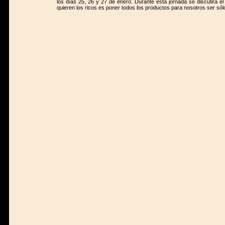
los días 25, 26 y 27 de enero. Durante esta jornada se discutirá el 
quieren los ricos es poner todos los productos para nosotros ser sól