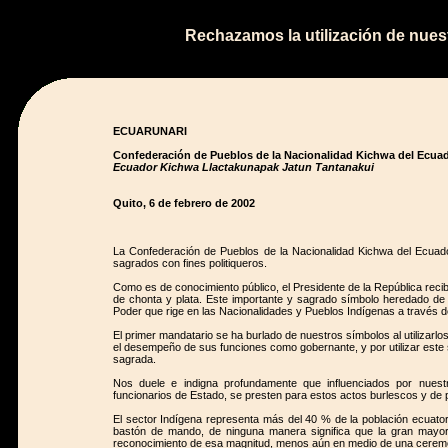
Rechazamos la utilización de nues
ECUARUNARI
Confederación de Pueblos de la Nacionalidad Kichwa del Ecua
Ecuador Kichwa Llactakunapak Jatun Tantanakui
Quito, 6 de febrero de 2002
La Confederación de Pueblos de la Nacionalidad Kichwa del Ecuad
sagrados con fines politiqueros.
Como es de conocimiento público, el Presidente de la República rec
de chonta y plata. Este importante y sagrado símbolo heredado de
Poder que rige en las Nacionalidades y Pueblos Indígenas a través 
El primer mandatario se ha burlado de nuestros símbolos al utilizar
el desempeño de sus funciones como gobernante, y por utilizar este 
sagrada.
Nos duele e indigna profundamente que influenciados por nues
funcionarios de Estado, se presten para estos actos burlescos y de
El sector Indígena representa más del 40 % de la población ecuat
bastón de mando, de ninguna manera significa que la gran mayor
reconocimiento de esa magnitud, menos aún en medio de una ceremo