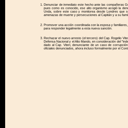
Denunciar de inmediato este hecho ante las compañeras Gu
pues como es conocido, ese alto organismo acogió la denunc
Unda, sobre este caso y monitorea desde Londres que se 
amenazas de muerte y persecuciones al Capitán y a su famil
Promover una acción coordinada con la esposa y familiares, a
para responder legalmente a esta nueva sanción.
Rechazar el nuevo arresto (el tercero) del Cap. Rogelio Viter
Defensa Nacional y el Alto Mando, en consideración del "inde
dado al Cap. Viteri, denunciante de un caso de corrupción
oficiales denunciados, ahora incluso formalmente por el Cont