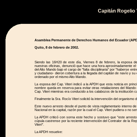
Capitán Rogelio 
Asamblea Permanente de Derechos Humanos del Ecuador (AP
Quito, 8 de febrero de 2002.
Siendo las 16H20 de este día, Viernes 8 de febrero, la esposa del
nuestras oficinas, denunció que hace una hora aproximadamente el Of
del Alto Mando bajo el cargo de "falta disciplinaria" por "haberse e
y ciudadano- dieron cobertura a la llegada del capitán de navío y su
ordenado por el mismo Alto Mando.
La esposa del Cap. Viteri indicó a la APDH que esta noticia en princ
nombre queda en reserva para evitar otras retaliaciones del Mando 
Cap. Viteri mientras era conducido a los calabozos de la institución c
Finalmente la Sra. Rocío Viteri solicitó la intervención del organis
Este nuevo arresto desde el punto de vista reglamentario interno de
Nacional en la capital, razón por la cual el Cap. Viteri pudiera o no se
La APDH criticó con sorna este hecho y sostuvo que "este arresto pa
cúpula castrense por la reciente intervención del Contralor de la Re
Viteri".
La APDH resuelve: