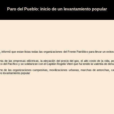
Paro del Pueblo: inicio de un levantamiento popular
o, informó que estan listas todas las organizaciones del Frente Patriótico para llevar un exit
a de las empresas eléctricas, la elevación del precio del gas, el alto costo de la vida, po
o del Pacífico y se solidarizan con el Capitán Rogelio Viteri que ha tenido la valentía de de
parte de las organizaciones campesinas, movilizaciones urbanas, marchas de antorchas, 
vo levantamiento popular