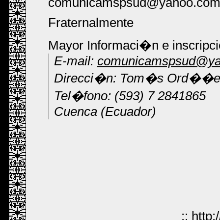
comunicamspsud@yahoo.co
Fraternalmente
Mayor Informaci�n e inscripci
E-mail:
comunicamspsud@ya
Direcci�n: Tom�s Ord��ez 9
Tel�fono: (593) 7 2841865
Cuenca (Ecuador)
::
http: