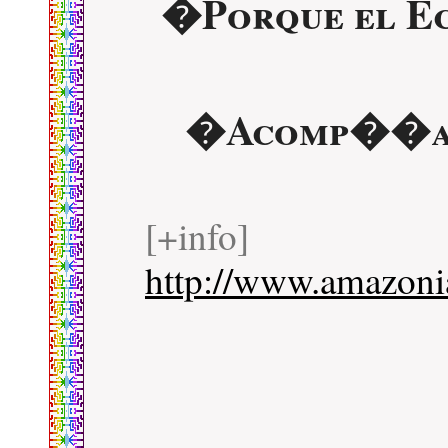
�Porque el Ec
�Acomp��an
[+info]
http://www.amazonia