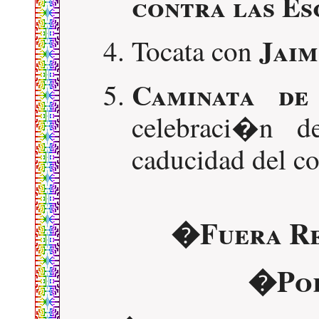
contra las Es
Jaim
Tocata con
Caminata de
celebraci�n d
caducidad del co
�Fuera Re
�Por