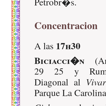
Petrobr�s.
Concentracion
17h30
A las
Biciacci�n
(Am
29 25 y Rumi
Viva
Diagonal al
Parque La Carolina