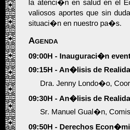
la atenci�n en salud en el E
valiosos aportes que sin dud
situaci�n en nuestro pa�s.
Agenda
09:00H - Inauguraci�n even
09:15H - An�lisis de Reali
Dra. Jenny Londo�o, Coor
09:30H - An�lisis de Reali
Sr. Manuel Gual�n, Comi
09:50H - Derechos Econ�mic