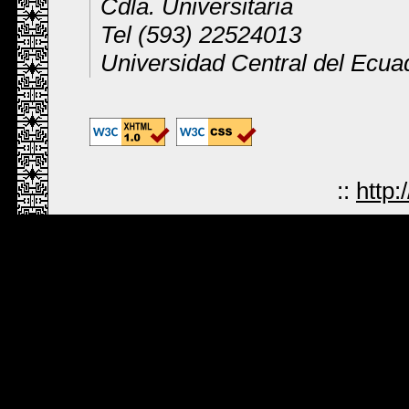
Cdla. Universitaria
Tel (593) 22524013
Universidad Central del Ecua
::
http: