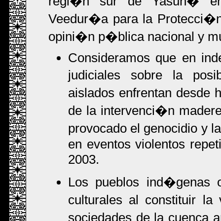
regi�n sur de Yasun� en 
Veedur�a para la Protecci�n
opini�n p�blica nacional y mu
Consideramos que en inde
judiciales sobre la pos
aislados enfrentan desde 
de la intervenci�n maderer
provocado el genocidio y l
en eventos violentos repe
2003.
Los pueblos ind�genas oc
culturales al constituir l
sociedades de la cuenca 