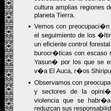
cultura amplias regiones
planeta Tierra.
Vemos con preocupaci�n q
el seguimiento de los �lti
un eficiente control fores
burocr�ticas con escaso r
Yasun� por los que se es
v�a El Auca, r�os Shiripu
Observamos con preocupac
y sectores de la opini
violencia que se habr�a
reduzcan sus responsabilid