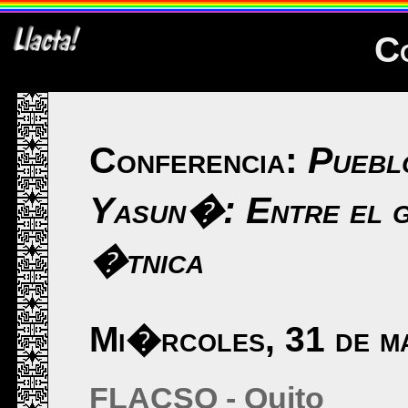
C
Conferencia:
Puebl
Yasun�: Entre el ge
�tnica
Mi�rcoles, 31 de m
FLACSO - Quito