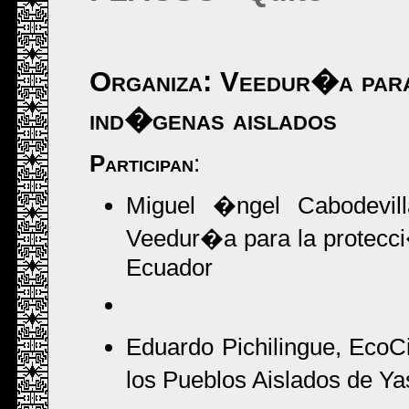
Organiza: Veedur�a para
ind�genas aislados
Participan
:
Miguel �ngel Cabodevilla
Veedur�a para la protecc
Ecuador
Eduardo Pichilingue, EcoC
los Pueblos Aislados de Y