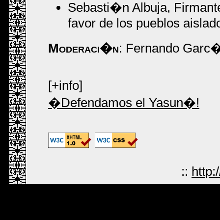
Sebasti�n Albuja, Firmante
favor de los pueblos aisla
Moderaci�n
: Fernando Garc�
[+info]
�Defendamos el Yasun�!
::
http: