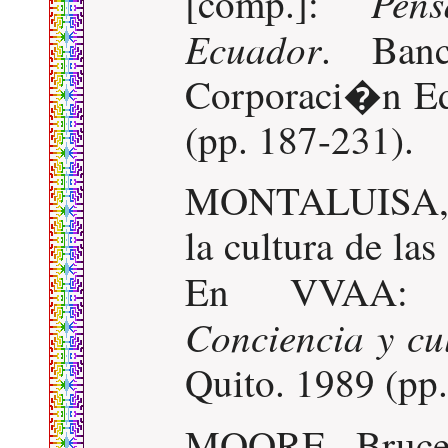
Pen
[comp.]:
Ecuador
. Banc
Corporaci�n Edi
(pp. 187-231).
MONTALUISA, L
la cultura de la
En VVAA
Conciencia y cu
Quito. 1989 (pp.
MOORE, Bruc