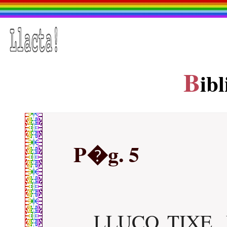
B
ib
P�g. 5
LLUCO TIXE, 