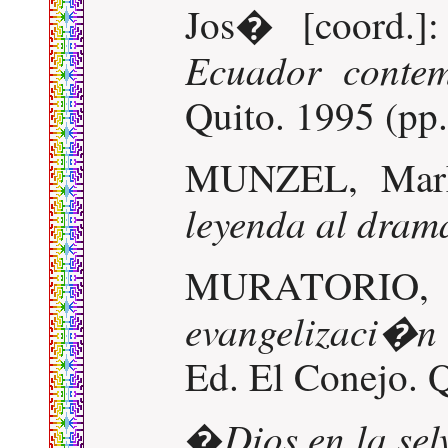
Jos� [coord.]
Ecuador conte
Quito. 1995 (pp
MUNZEL, Ma
leyenda al dram
MURATORI
evangelizaci�n
Ed. El Conejo. Q
Dios en la sel
�