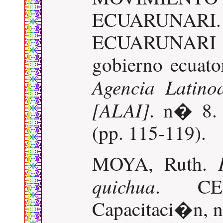
ECUARUNAR
ECUARUNARI ant
gobierno ecuato
Agencia Latino
[ALAI]
. n� 8. 
(pp. 115-119).
MOYA, Ruth.
quichua
. CE
Capacitaci�n, n