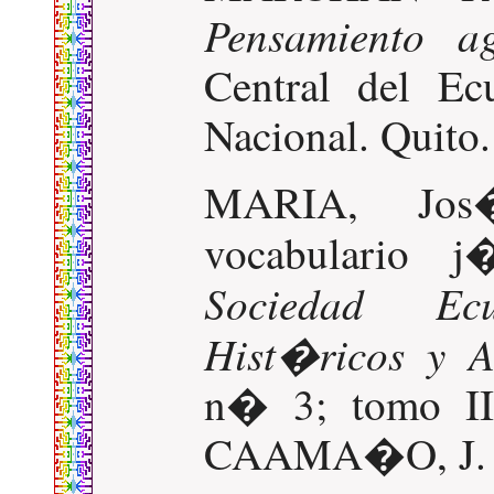
Pensamiento ag
Central del Ec
Nacional. Quito.
MARIA, Jos
vocabulario j
Sociedad Ec
Hist�ricos y A
n� 3; tomo I
CAAMA�O, J. Qu