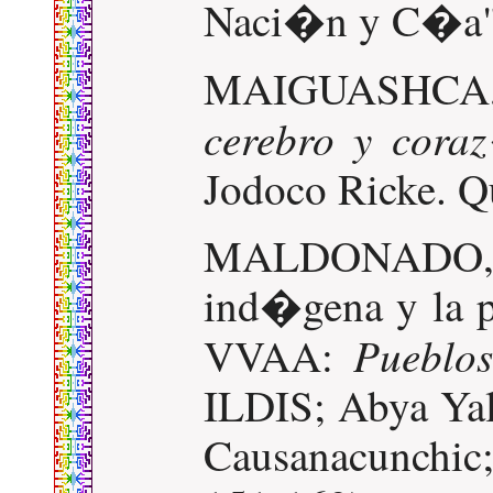
Naci�n y C�a".
MAIGUASHCA
cerebro y cor
Jodoco Ricke. Q
MALDONADO, L
ind�gena y la p
Pueblos
VVAA:
ILDIS; Abya Yal
Causanacunchi