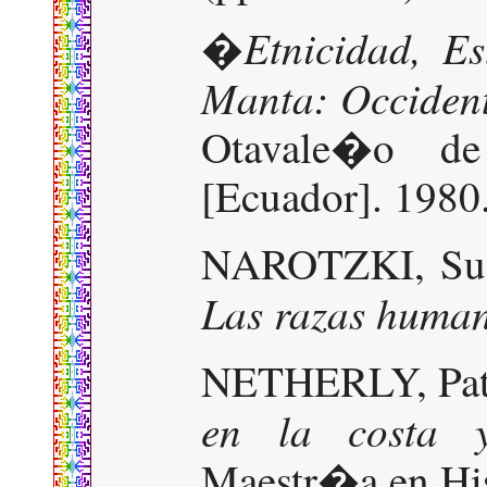
Etnicidad, Es
�
Manta: Occiden
Otavale�o de
[Ecuador]. 1980
NAROTZKI, Sus
Las razas huma
NETHERLY, Pat
en la costa y
Maestr�a en Hist