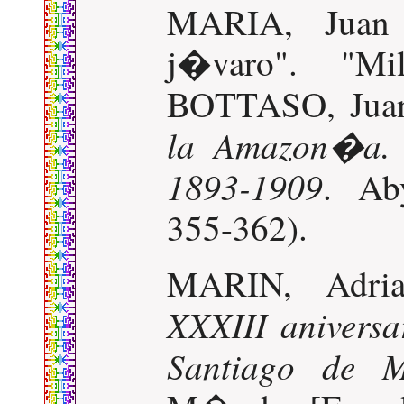
MARIA, Juan 
j�varo". "Mi
BOTTASO, Juan
la Amazon�a. T
1893-1909
. Ab
355-362).
MARIN, Adri
XXXIII aniversa
Santiago de 