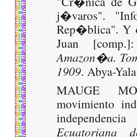
"Cr�nica de Gu
j�varos". "Inf
Rep�blica". Y 
Juan [comp.
Amazon�a. Tomo 
1909
. Abya-Yala
MAUGE MOS
movimiento ind
independen
Ecuatoriana d