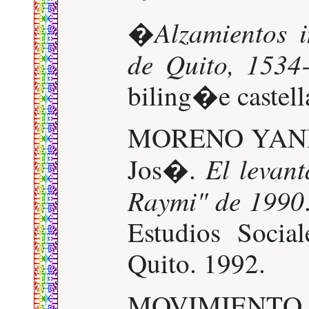
Alzamientos 
�
de Quito, 1534
biling�e castell
MORENO YANEZ
El levan
Jos�.
Raymi" de 1990
Estudios Socia
Quito. 1992.
MOVIMIENTO