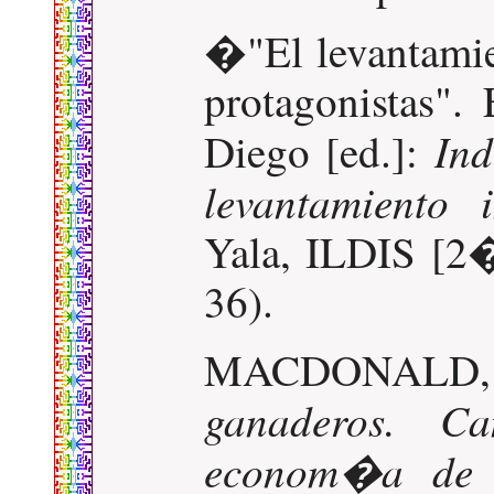
�"El levantamie
protagonista
Ind
Diego [ed.]:
levantamiento
Yala, ILDIS [2�
36).
MACDONALD, 
ganaderos. C
econom�a de l