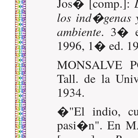
Jos� [comp.]:
los ind�genas 
ambiente
. 3� e
1996, 1� ed. 19
MONSALVE PO
Tall. de la Uni
1934.
�"El indio, cu
pasi�n". En 