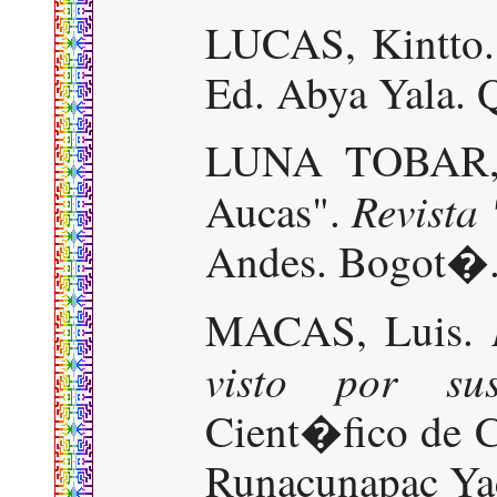
LUCAS, Kintto
Ed. Abya Yala. 
LUNA TOBAR, A
Revista
Aucas".
Andes. Bogot�. 
MACAS, Luis.
visto por sus
Cient�fico de 
Runacunapac Yac