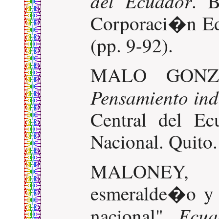
del Ecuador
. B
Corporaci�n Edi
(pp. 9-92).
MALO GONZAL
Pensamiento ind
Central del Ec
Nacional. Quito.
MALONEY, 
esmeralde�o y 
Ecua
nacional".