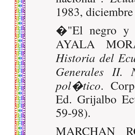
1983, diciembre 
�"El negro y l
AYALA MORA,
Historia del Ec
Generales II. 
pol�tico
. Corp
Ed. Grijalbo Ec
59-98).
MARCHAN ROM