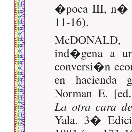
�poca III, n� 
11-16).
McDONALD, T
ind�gena a un
conversi�n eco
en hacienda 
Norman E. [ed
La otra cara de
Yala. 3� Edici