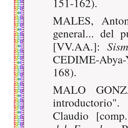
151-162).
MALES, Antoni
general... del
Sis
[VV.AA.]:
CEDIME-Abya-Ya
168).
MALO GONZAL
introductori
Claudio [comp