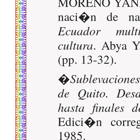
MORENO YANEZ,
naci�n de na
Ecuador mult
cultura
. Abya Y
(pp. 13-32).
Sublevaciones
�
de Quito. Desd
hasta finales d
Edici�n correg
1985.