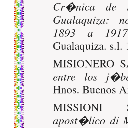
Cr�nica de l
Gualaquiza: no
1893 a 1917
Gualaquiza. s.l.
MISIONERO S
entre los j�b
Hnos. Buenos Ai
MISSIONI
apost�lico di 