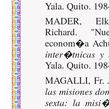
Yala. Quito. 198
MADER, El
Richard. "Nu
econom�a Ach
inter�tnicas y
Yala. Quito. 198
MAGALLI, Fr.
las misiones do
sexta: la mis