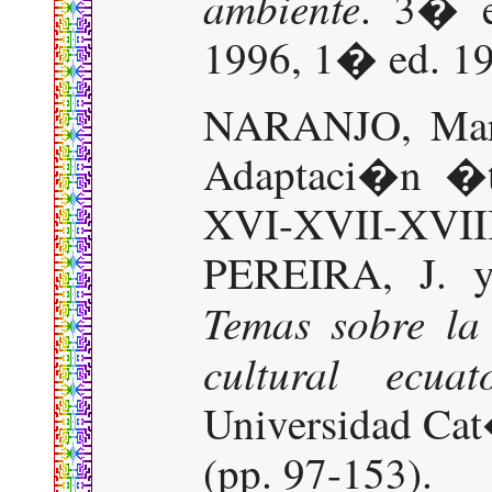
ambiente
. 3� e
1996, 1� ed. 19
NARANJO, Marc
Adaptaci�n �tn
XVI-XVII-XV
PEREIRA, J. 
Temas sobre la
cultural ecuat
Universidad Cat
(pp. 97-153).