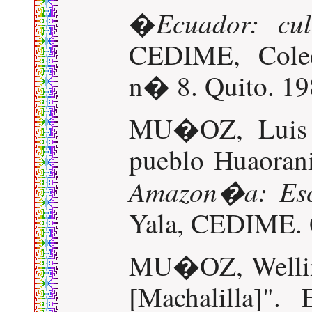
Ecuador: cul
�
CEDIME, Colec
n� 8. Quito. 19
MU�OZ, Luis T.
pueblo Huaorani
Amazon�a: Esce
Yala, CEDIME. Q
MU�OZ, Wellin
[Machalilla]