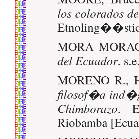
los colorados d
Etnoling��stic
MORA MORAGU
del Ecuador
. s.
MORENO R., 
filosof�a ind�g
Chimborazo
. E
Riobamba [Ecuad