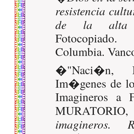
resistencia cult
de la alta 
Fotocopiado.
Columbia. Vanc
�"Naci�n, I
Im�genes de los
Imagineros a 
MURATORIO, B
imagineros. 