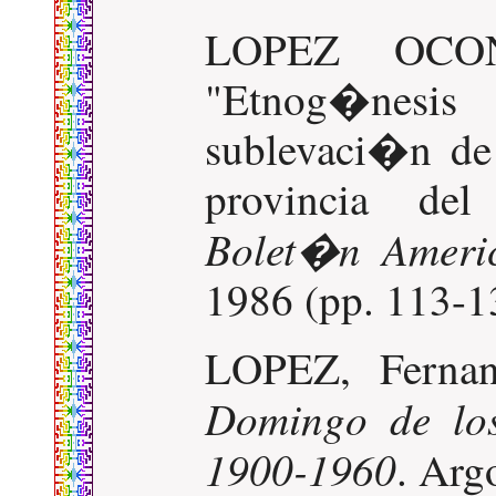
LOPEZ OCON
"Etnog�nesis
sublevaci�n de
provincia de
Bolet�n Americ
1986 (pp. 113-1
LOPEZ, Ferna
Domingo de los
1900-1960
. Arg