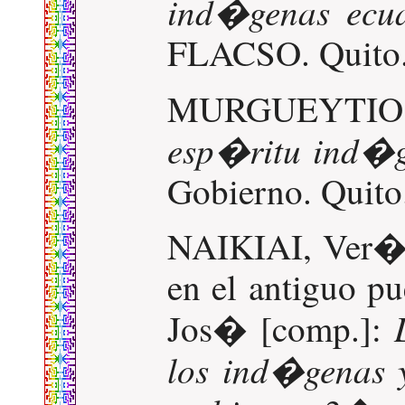
ind�genas ecua
FLACSO. Quito.
MURGUEYTIO,
esp�ritu ind�
Gobierno. Quito
NAIKIAI, Ver�ni
en el antiguo 
Jos� [comp.]:
los ind�genas 