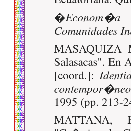
Econom�a
�
Comunidades I
MASAQUIZA M
Salasacas". E
Identi
[coord.]:
contempor�neo
1995 (pp. 213-2
MATTANA, Fra