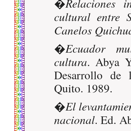
Relaciones i
�
cultural entre
Canelos Quichu
Ecuador mul
�
cultura
. Abya Y
Desarrollo de
Quito. 1989.
El levantamie
�
nacional
. Ed. A