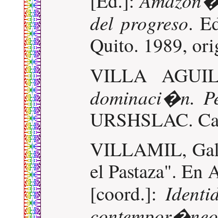
Amazon�a
[Ed.]:
del progreso
. E
Quito. 1989, ori
VILLA AGUIL
dominaci�n. Pe
URSHSLAC. Car
VILLAMIL, Galo
el Pastaza". 
Identi
[coord.]:
contempor�neo