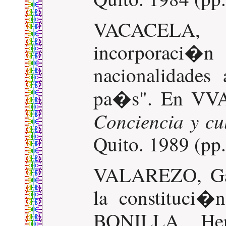
VACACELA, R
incorporaci�
nacionalidades
pa�s". En VV
Conciencia y cu
Quito. 1989 (pp.
VALAREZO, Ga
la constituci�
BONILLA, Her