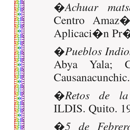
Achuar mat
�
Centro Amaz�
Aplicaci�n Pr�c
Pueblos Indio
�
Abya Yala; C
Causanacunchic.
Retos de l
�
ILDIS. Quito. 1
5 de Febrer
�