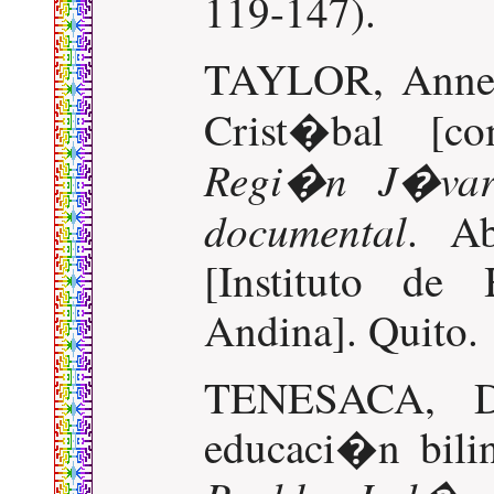
119-147).
TAYLOR, Anne
Crist�bal [c
Regi�n J�var
documental
. A
[Instituto de
Andina]. Quito.
TENESACA, De
educaci�n bilin