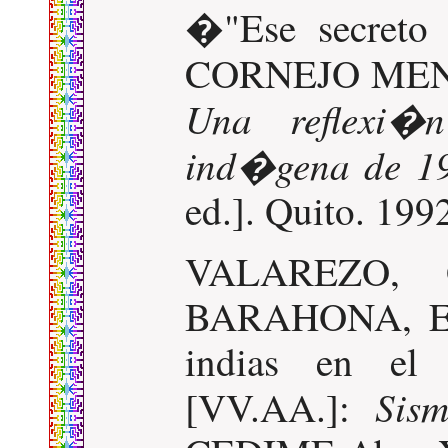
�"Ese secreto 
CORNEJO MENA
Una reflexi�n
ind�gena de 1
ed.]. Quito. 199
VALAREZO,
BARAHONA, Elb
indias en el
Sis
[VV.AA.]: