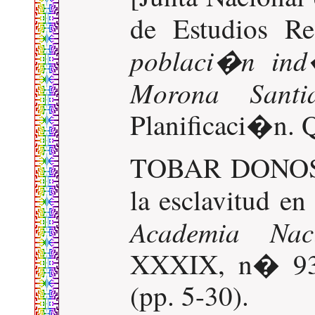
de Estudios Re
poblaci�n ind
Morona Santi
Planificaci�n. 
TOBAR DONOSO,
la esclavitud en
Academia Nac
XXXIX, n� 93. 
(pp. 5-30).