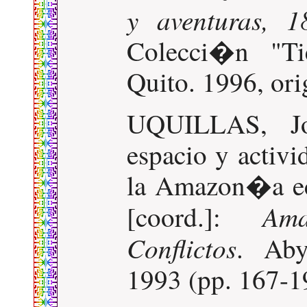
y aventuras, 1
Colecci�n "T
Quito. 1996, ori
UQUILLAS, Jor
espacio y activ
la Amazon�a ec
Am
[coord.]:
Conflictos
. Aby
1993 (pp. 167-1