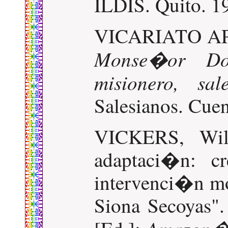
ILDIS. Quito. 1
VICARIATO A
Monse�or Do
misionero, sal
Salesianos. Cue
VICKERS, Wil
adaptaci�n: cr
intervenci�n mo
Siona Secoyas