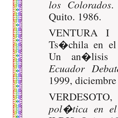
los Colorados
.
Quito. 1986.
VENTURA I OL
Ts�chila en e
Un an�lisis 
Ecuador Debat
1999, diciembre 
VERDESOTO, L
pol�tica en e