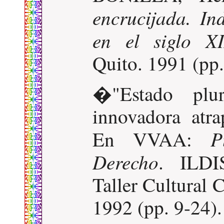
encrucijada. In
en el siglo X
Quito. 1991 (pp
�"Estado plur
innovadora atra
P
En VVAA:
Derecho
. ILDI
Taller Cultural
1992 (pp. 9-24).