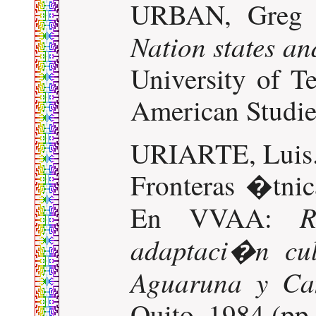
URBAN, Greg 
Nation states an
University of Te
American Studie
URIARTE, Luis.
Fronteras �tnic
R
En VVAA:
adaptaci�n cul
Aguaruna y Ca
Quito. 1984 (pp.