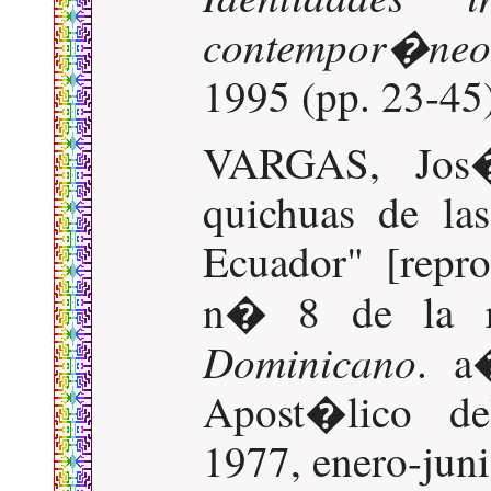
contempor�neo
1995 (pp. 23-45)
VARGAS, Jos
quichuas de la
Ecuador" [repro
n� 8 de la r
Dominicano
. a
Apost�lico de
1977, enero-juni