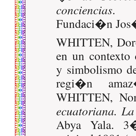
conciencias
. 
Fundaci�n Jos� 
WHITTEN, Dorot
en un contexto
y simbolismo de
regi�n amaz�
WHITTEN, Nor
ecuatoriana. La
Abya Yala. 3