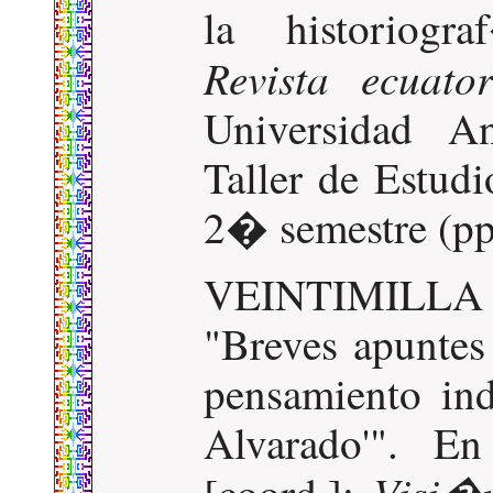
la historiog
Revista ecuato
Universidad 
Taller de Estud
2� semestre (pp
VEINTIMILLA
"Breves apuntes
pensamiento ind
Alvarado'". 
Visi�
[coord.]: