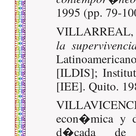
1995 (pp. 79-10
VILLARREAL, C
la supervivenc
Latinoamericano
[ILDIS]; Instit
[IEE]. Quito. 19
VILLAVICENC
econ�mica y de
d�cada de