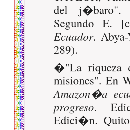
del j�baro
Segundo E. [
Ecuador
. Abya-
289).
�"La riqueza d
misiones". En 
Amazon�a ecuat
progreso
. Edi
Edici�n. Quito