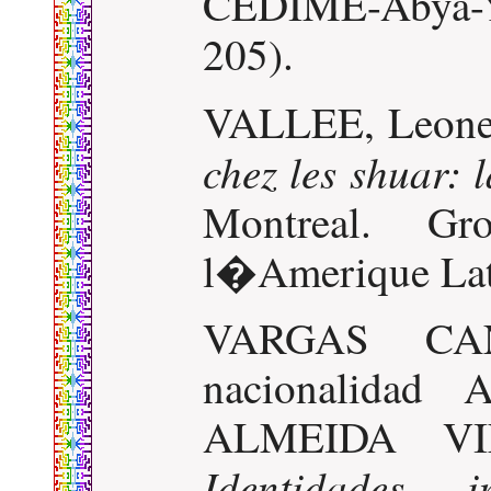
CEDIME-Abya-Ya
205).
VALLEE, Leone
chez les shuar: 
Montreal. Gr
l�Amerique Lati
VARGAS CA
nacionalidad 
ALMEIDA VIN
Identidades