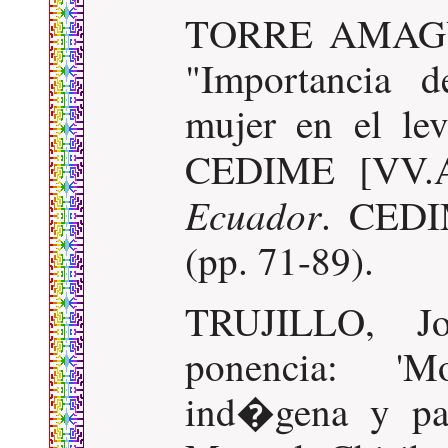
TORRE AMAGU
"Importancia d
mujer en el le
CEDIME [VV.
Ecuador
. CEDI
(pp. 71-89).
TRUJILLO, Jo
ponencia: 'M
ind�gena y par