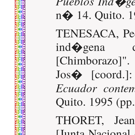
Pueblos Ind�g
n� 14. Quito. 19
TENESACA, Pedr
ind�gena
[Chimborazo]
Jos� [coord.]
Ecuador conte
Quito. 1995 (pp
THORET, Jean
[Junta Nacional