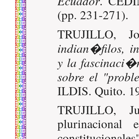
Ecuador
. CEDI
(pp. 231-271).
TRUJILLO, Jo
indian�filos, i
y la fascinaci�
sobre el "prob
ILDIS. Quito. 1
TRUJILLO, Ju
plurinacional 
constitucion