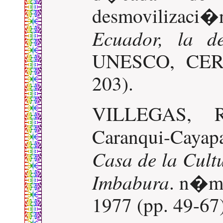
desmovilizac
Ecuador, la de
UNESCO, CERG
203).
VILLEGAS, R
Caranqui-Cayap
Casa de la Cult
Imbabura
. n�ms
1977 (pp. 49-67)