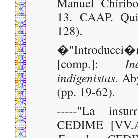
Manuel Chirib
13. CAAP. Qui
128).
�"Introducci
In
[comp.]:
indigenistas
. Ab
(pp. 19-62).
-----"La insu
CEDIME [VV.