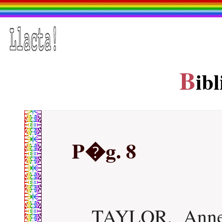
B
ib
P�g. 8
TAYLOR, Anne-