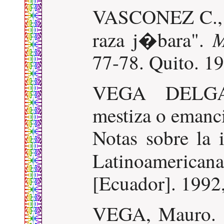
VASCONEZ C., E
M
raza j�bara".
77-78. Quito. 19
VEGA DELGAD
mestiza o emanc
Notas sobre la 
Latinoamerican
[Ecuador]. 1992,
VEGA, Mauro.