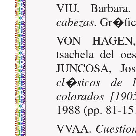
VIU, Barbara
cabezas
. Gr�fic
VON HAGEN, 
tsachela del oe
JUNCOSA, Jo
cl�sicos de 
colorados [190
1988 (pp. 81-15
Cuestio
VVAA.